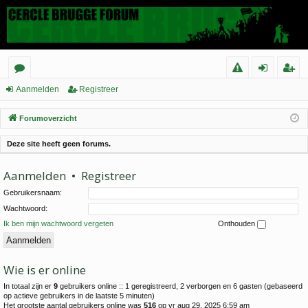
or
C
a
eg
Aanmelden
Registreer
u
o
n
ist
Forumoverzicht
m
nt
m
re
Deze site heeft geen forums.
s
ac
el
er
Aanmelden
•
Registreer
t
d
Gebruikersnaam:
e
Wachtwoord:
n
Ik ben mijn wachtwoord vergeten
Onthouden
Wie is er online
In totaal zijn er
9
gebruikers online :: 1 geregistreerd, 2 verborgen en 6 gasten (gebaseerd
op actieve gebruikers in de laatste 5 minuten)
Het grootste aantal gebruikers online was
516
op vr aug 29, 2025 6:59 am